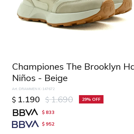
Championes The Brooklyn H
Niños - Beige
DRAMMEN K-147672
1.190
1.690
$
$
29
833
$
952
$