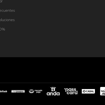
ar
recuentes
oluciones
50%