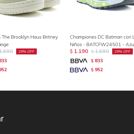
The Brooklyn Haus Britney
Championes DC Batman con 
eige
Niños - BATCFW24501 - Azu
1.690
1.190
1.690
$
$
29
29
833
833
$
952
952
$
r