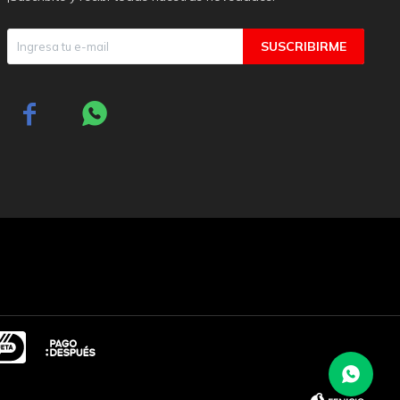
SUSCRIBIRME

