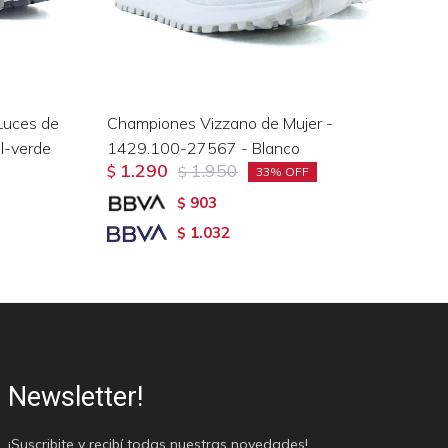
Luces de
Championes Vizzano de Mujer -
Ch
l-verde
1429.100-27567 - Blanco
20
1.290
1.950
$
$
$
33
903
$
1.032
$
Newsletter!
¡Suscribite y recibí todas nuestras novedades!