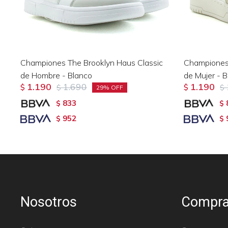
Championes The Brooklyn Haus Classic
Championes 
de Hombre - Blanco
de Mujer - B
1.190
1.690
1.190
$
$
$
$
29
833
$
$
952
$
$
Nosotros
Compra