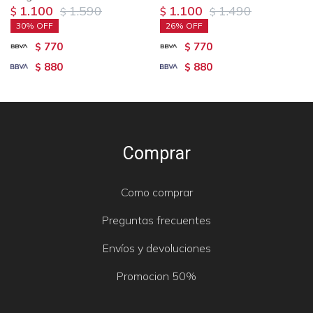
1.100
1.590
1.100
1.490
$
$
$
$
30
26
770
770
$
$
880
880
$
$
Comprar
Como comprar
Preguntas frecuentes
Envíos y devoluciones
Promocion 50%