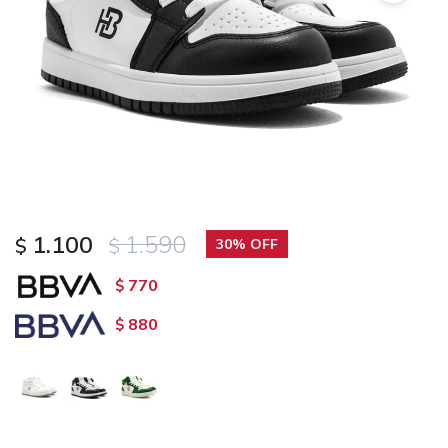
1.100
1.590
$
$
30
770
$
880
$