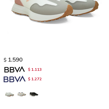
1.590
$
1.113
$
1.272
$