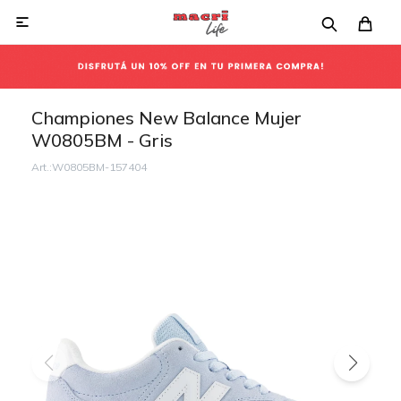

Championes New Balance Mujer
W0805BM - Gris
W0805BM-157404