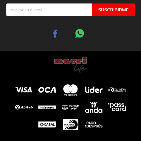
SUSCRIBIRME

