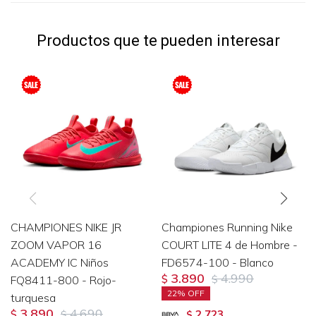
Productos que te pueden interesar
CHAMPIONES NIKE JR
Championes Running Nike
ZOOM VAPOR 16
COURT LITE 4 de Hombre -
ACADEMY IC Niños
FD6574-100 - Blanco
3.890
4.990
FQ8411-800 - Rojo-
$
$
22
turquesa
3.890
4.690
2.723
$
$
$