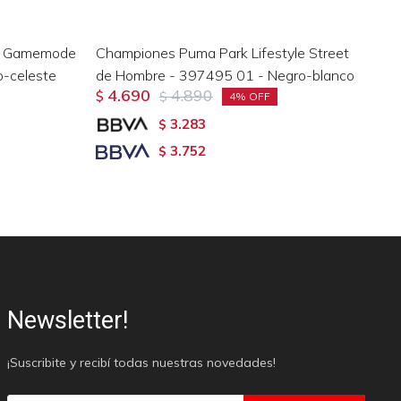
ol Gamemode
Championes Puma Park Lifestyle Street
Ch
-celeste
de Hombre - 397495 01 - Negro-blanco
Sn
4.690
4.890
$
$
Bl
4
$
3.283
$
3.752
$
Newsletter!
¡Suscribite y recibí todas nuestras novedades!