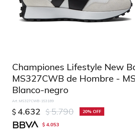
Championes Lifestyle New B
MS327CWB de Hombre - M
Blanco-negro
MS327CWB-153189
4.632
5.790
$
$
20
4.053
$