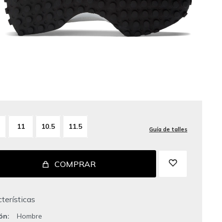
11
10.5
11.5
Guía de talles
COMPRAR
terísticas
ión
Hombre