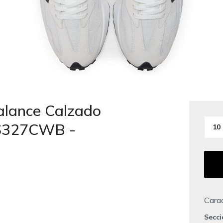
alance Calzado
S327CWB -
10
Carac
Secc