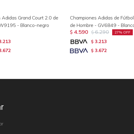
Adidas Grand Court 2.0 de
Championes Adidas de Fútb
W9195 - Blanco-negro
de Hombre - GV6849 - Blanco
4.590
6.290
$
$
27
3.213
3.213
$
3.672
3.672
$
r
ar