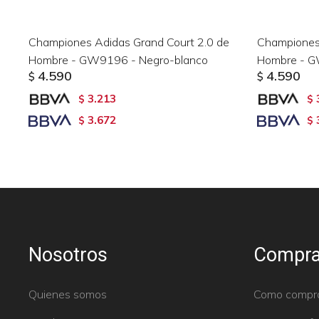
Championes Adidas Grand Court 2.0 de
Championes 
Hombre - GW9196 - Negro-blanco
Hombre - G
4.590
4.590
$
$
3.213
$
$
3.672
$
$
Nosotros
Compra
Quienes somos
Como compr