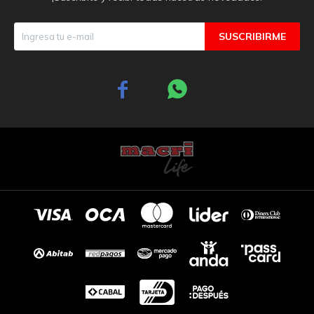
SUSCRIBIRME

