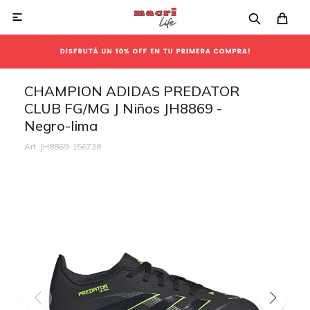

CHAMPION ADIDAS PREDATOR
CLUB FG/MG J Niños JH8869 -
Negro-lima
JH8869-156738