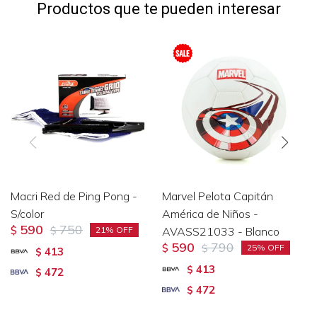
Productos que te pueden interesar
Macri Red de Ping Pong -
Marvel Pelota Capitán
S/color
América de Niños -
590
750
$
$
AVASS21033 - Blanco
21
590
790
$
$
25
413
$
413
$
472
$
472
$