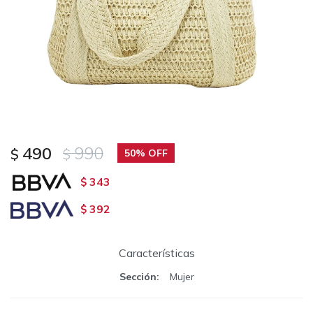
490
990
$
$
50
343
$
392
$
Características
Sección
Mujer