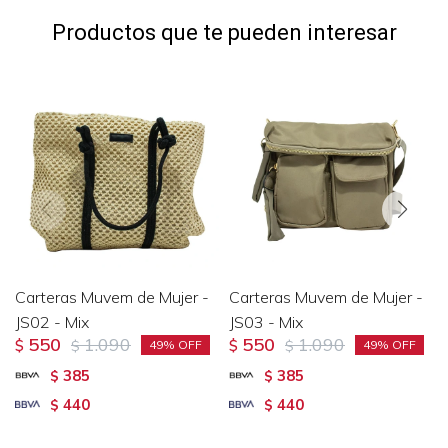
Productos que te pueden interesar
Carteras Muvem de Mujer -
Carteras Muvem de Mujer -
JS02 - Mix
JS03 - Mix
550
1.090
550
1.090
$
$
$
$
49
49
385
385
$
$
440
440
$
$