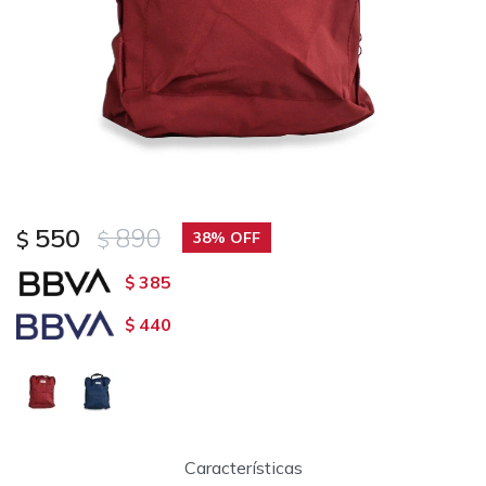
550
890
$
$
38
385
$
440
$
Características