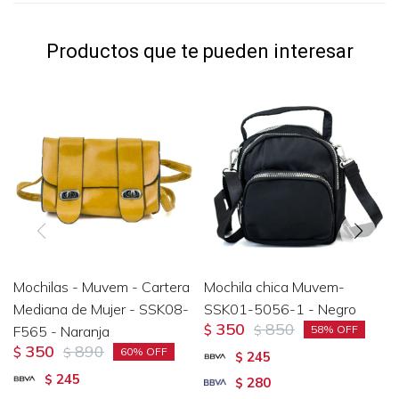
Productos que te pueden interesar
Mochilas - Muvem - Cartera
Mochila chica Muvem-
Mediana de Mujer - SSK08-
SSK01-5056-1 - Negro
350
850
F565 - Naranja
$
$
58
350
890
$
$
60
245
$
245
$
280
$