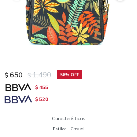
650
1.490
$
$
56
455
$
520
$
Características
Estilo
Casual