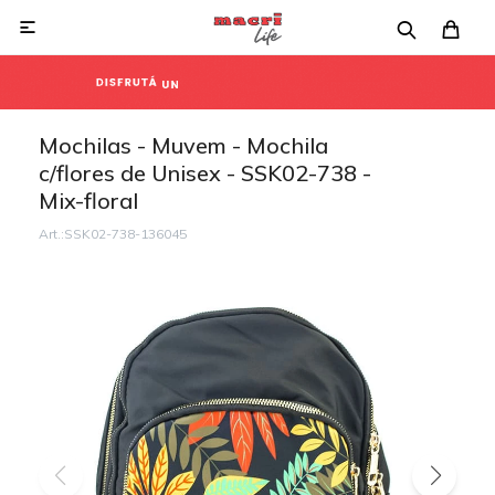

Mochilas - Muvem - Mochila
c/flores de Unisex - SSK02-738 -
Mix-floral
SSK02-738-136045