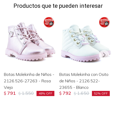
Productos que te pueden interesar
Botas Molekinha de Niños -
Botas Molekinha con Osito
2126.526-27263 - Rosa
de Niños - 2126.522-
Viejo
23655 - Blanco
791
1.550
792
1.650
$
$
$
$
48
52