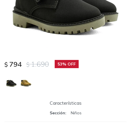
794
1.690
$
$
53
Características
Sección
Niños