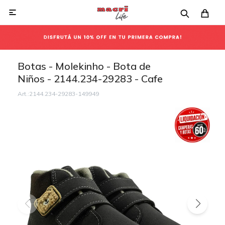

Botas - Molekinho - Bota de
Niños - 2144.234-29283 - Cafe
2144.234-29283-149949