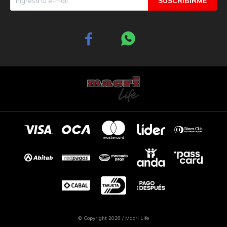
SUSCRIBIRME


© Copyright 2026 / Macri Life