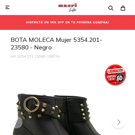

BOTA MOLECA Mujer 5354.201-
23580 - Negro
5354.201-23580-158724