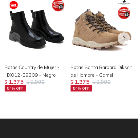
Botas Country de Mujer -
Botas Santa Barbara Dikson
HX012-B9309 - Negro
de Hombre - Camel
1.375
2.990
1.375
2.990
$
$
$
$
54
54