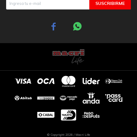
SUSCRIBIRME


© Copyright 2026 / Macri Life