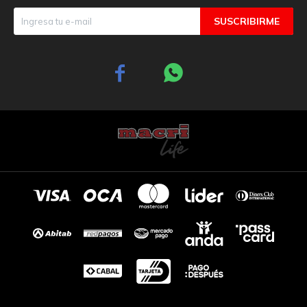
SUSCRIBIRME

