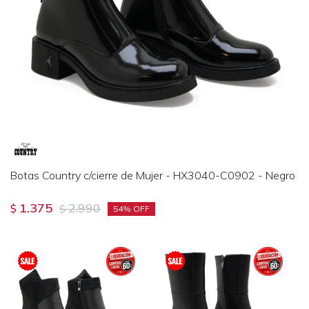
Botas Country c/cierre de Mujer - HX3040-C0902 - Negro
1.375
2.990
$
$
54