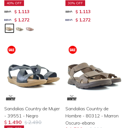
40
30
1.113
1.113
$
$
1.272
1.272
$
$
Sandalias Country de Mujer
Sandalias Country de
- 39551 - Negro
Hombre - 80312 - Marron
1.490
2.490
$
$
Oscuro-ebano