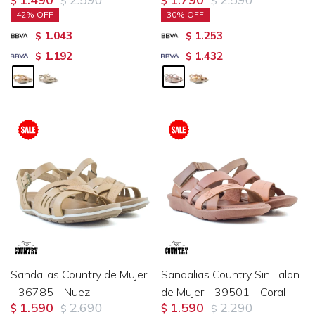
$
$
$
$
42
30
1.043
1.253
$
$
1.192
1.432
$
$
Sandalias Country de Mujer
Sandalias Country Sin Talon
- 36785 - Nuez
de Mujer - 39501 - Coral
1.590
2.690
1.590
2.290
$
$
$
$