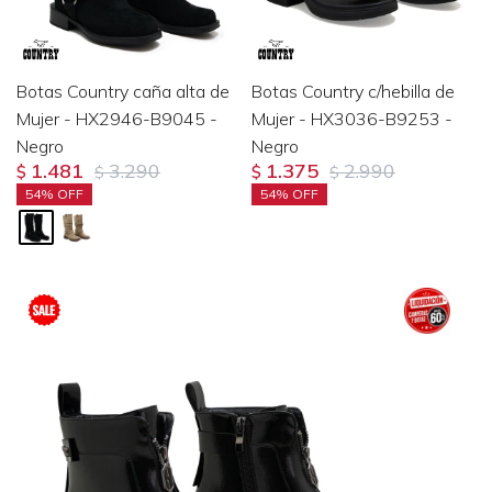
Botas Country caña alta de
Botas Country c/hebilla de
Mujer - HX2946-B9045 -
Mujer - HX3036-B9253 -
Negro
Negro
1.481
3.290
1.375
2.990
$
$
$
$
54
54