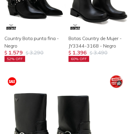
Country Bota punta fina -
Botas Country de Mujer -
Negro
JY3344-3168 - Negro
1.579
3.290
1.396
3.490
$
$
$
$
52
60