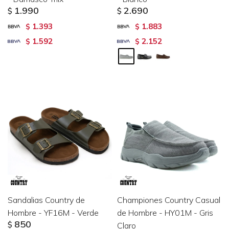
1.990
2.690
$
$
1.393
1.883
$
$
1.592
2.152
$
$
Sandalias Country de
Championes Country Casual
Hombre - YF16M - Verde
de Hombre - HY01M - Gris
850
$
Claro