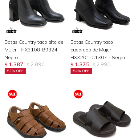
Botas Country taco alto de
Botas Country taco
Mujer - HX3108-B9324 -
cuadrado de Mujer -
Negro
HX3201-C1307 - Negro
1.387
2.890
1.375
2.990
$
$
$
$
52
54