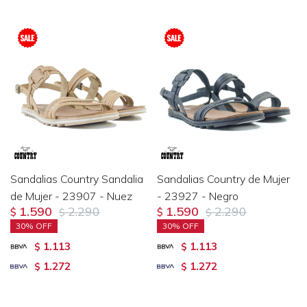
Sandalias Country Sandalia
Sandalias Country de Mujer
de Mujer - 23907 - Nuez
- 23927 - Negro
1.590
2.290
1.590
2.290
$
$
$
$
30
30
1.113
1.113
$
$
1.272
1.272
$
$