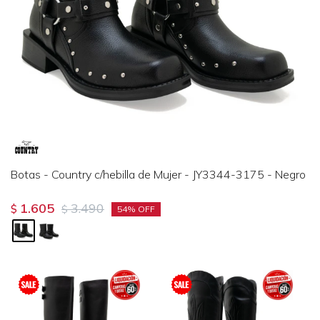
Botas - Country c/hebilla de Mujer - JY3344-3175 - Negro
1.605
3.490
$
$
54