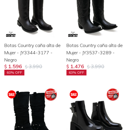
Botas Country caña alta de
Botas Country caña alta de
Mujer - JY3344-3177 -
Mujer - JY3537-3289 -
Negro
Negro
1.596
3.990
1.476
3.990
$
$
$
$
60
63