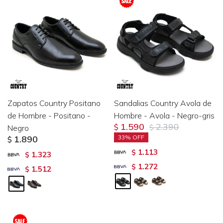
Zapatos Country Positano
Sandalias Country Avola de
de Hombre - Positano -
Hombre - Avola - Negro-gris
1.590
2.390
Negro
$
$
1.890
33
$
1.113
$
1.323
$
1.272
$
1.512
$