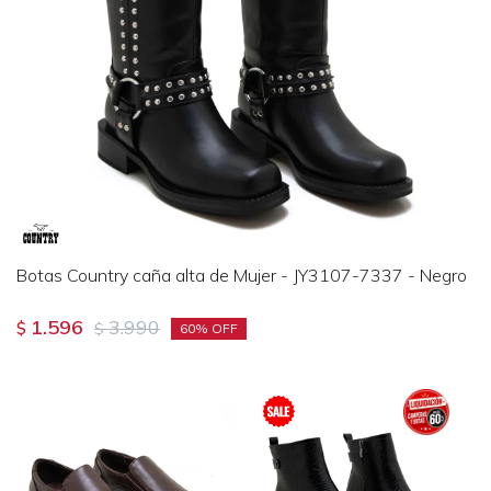
Botas Country caña alta de Mujer - JY3107-7337 - Negro
1.596
3.990
$
$
60