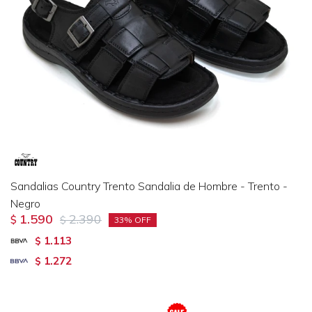
Sandalias Country Trento Sandalia de Hombre - Trento -
Negro
1.590
2.390
$
$
33
1.113
$
1.272
$