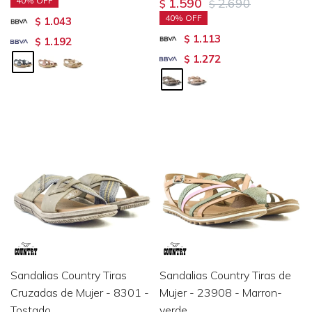
40
1.590
2.690
$
$
40
1.043
$
1.113
$
1.192
$
1.272
$
Sandalias Country Tiras
Sandalias Country Tiras de
Cruzadas de Mujer - 8301 -
Mujer - 23908 - Marron-
Tostado
verde