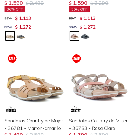
1.590
2.490
1.590
2.290
$
$
$
$
36
30
1.113
1.113
$
$
1.272
1.272
$
$
Sandalias Country de Mujer
Sandalias Country de Mujer
- 36781 - Marron-amarillo
- 36783 - Rosa Claro
1.490
2.590
1.790
2.590