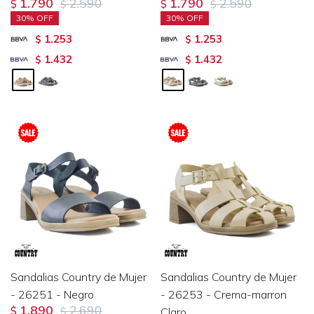
1.790
2.590
1.790
2.590
$
$
$
$
30
30
1.253
1.253
$
$
1.432
1.432
$
$
Sandalias Country de Mujer
Sandalias Country de Mujer
- 26251 - Negro
- 26253 - Crema-marron
1.890
2.690
$
$
Claro