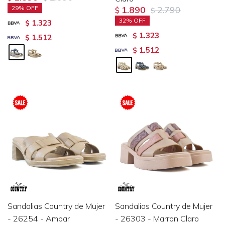
29
1.890
2.790
$
$
32
1.323
$
1.323
$
1.512
$
1.512
$
Sandalias Country de Mujer
Sandalias Country de Mujer
- 26254 - Ambar
- 26303 - Marron Claro