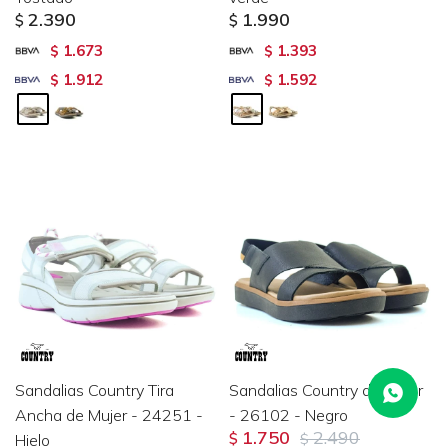
2.390
1.990
$
$
1.673
1.393
$
$
1.912
1.592
$
$
Sandalias Country Tira
Sandalias Country de Mujer
Ancha de Mujer - 24251 -
- 26102 - Negro
1.750
2.490
Hielo
$
$