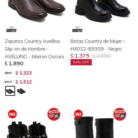
Zapatos Country Avellino
Botas Country de Mujer -
Slip-on de Hombre -
HX012-B9309 - Negro
1.375
2.990
AVELLINO - Marron Oscuro
$
$
1.890
54
$
1.323
$
1.512
$