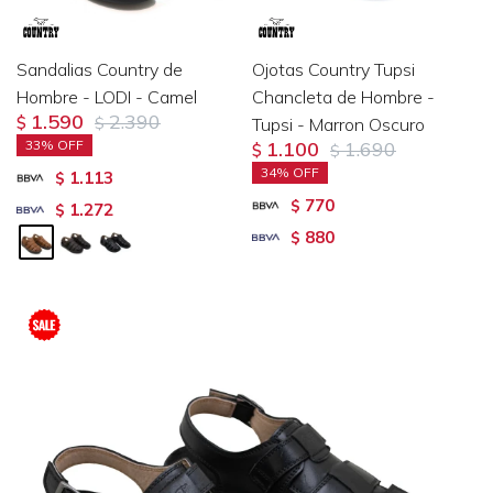
Sandalias Country de
Ojotas Country Tupsi
Hombre - LODI - Camel
Chancleta de Hombre -
1.590
2.390
$
$
Tupsi - Marron Oscuro
33
1.100
1.690
$
$
34
1.113
$
770
$
1.272
$
880
$