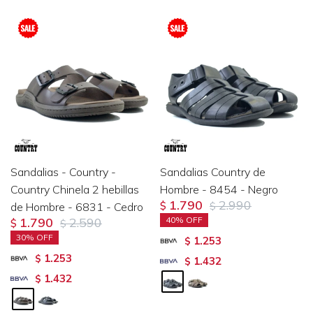
Sandalias - Country -
Sandalias Country de
Country Chinela 2 hebillas
Hombre - 8454 - Negro
1.790
2.990
de Hombre - 6831 - Cedro
$
$
1.790
2.590
40
$
$
30
1.253
$
1.253
$
1.432
$
1.432
$