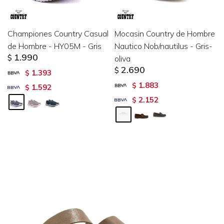
Championes Country Casual
Mocasin Country de Hombre
de Hombre - HY05M - Gris
Nautico Nob/nautilus - Gris-
1.990
$
oliva
2.690
$
1.393
$
1.883
$
1.592
$
2.152
$