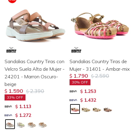
Sandalias Country Tiras con
Sandalias Country Tiras de
Velcro Suela Alta de Mujer -
Mujer - 31401 - Ambar-mix
1.790
2.590
24201 - Marron Oscuro-
$
$
30
beige
1.590
2.390
1.253
$
$
$
33
1.432
$
1.113
$
1.272
$