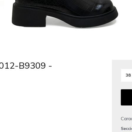
X012-B9309 -
38
Carac
Secc