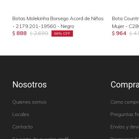
Botas Molekinha Borsego Acord de Niños
Bota Countr
- 2179.201-19560 - Negro
Mujer - C28
888
2.690
964
4
$
$
$
$
66
Nosotros
Compra
Quienes somos
Como compr
Locales
Preguntas f
Contacto
Envíos y dev