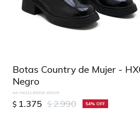
Botas Country de Mujer - H
Negro
HX012-B9309-155339
1.375
2.990
$
$
54