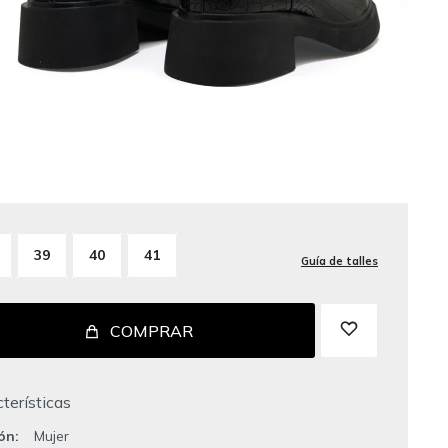
39
40
41
Guía de talles
COMPRAR
terísticas
ión
Mujer