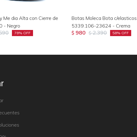
y Me dia Alta con Cierre de
Botas Moleca Bota c/elasticos
0 - Negro
5339.106-23624 - Crema
.590
980
2.390
$
$
78
58
r
ar
recuentes
oluciones