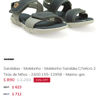
Sandalias - Molekinho - Molekinho Sandalia C/Velcro 2
Tiras de Niños - 2400.155-13958 - Marino-gris
890
1.290
$
$
31
623
$
712
$