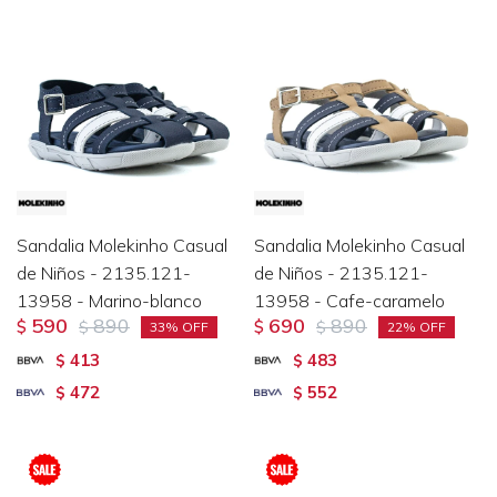
Sandalia Molekinho Casual
Sandalia Molekinho Casual
de Niños - 2135.121-
de Niños - 2135.121-
13958 - Marino-blanco
13958 - Cafe-caramelo
590
890
690
890
$
$
$
$
33
22
413
483
$
$
472
552
$
$