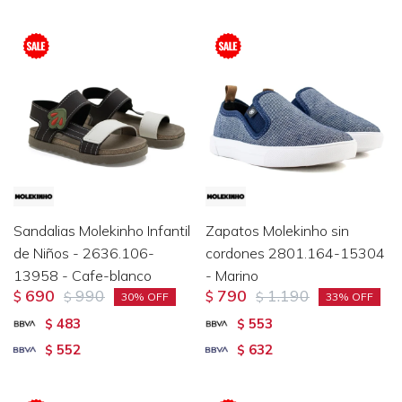
Sandalias Molekinho Infantil
Zapatos Molekinho sin
de Niños - 2636.106-
cordones 2801.164-15304
13958 - Cafe-blanco
- Marino
690
990
790
1.190
$
$
$
$
30
33
483
553
$
$
552
632
$
$