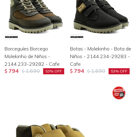
Borceguíes Borcego
Botas - Molekinho - Bota de
Molekinho de Niños -
Niños - 2144.234-29283 -
2144.233-29282 - Cafe
Cafe
794
1.690
794
1.690
$
$
$
$
53
53