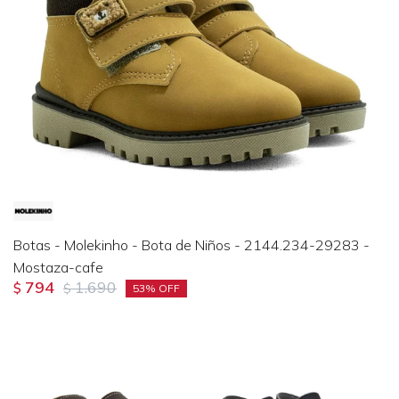
Botas - Molekinho - Bota de Niños - 2144.234-29283 -
Mostaza-cafe
794
1.690
$
$
53