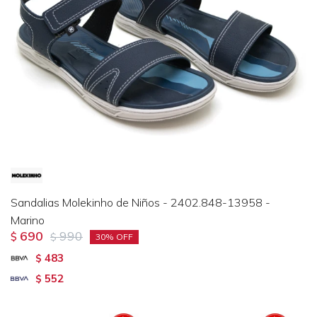
Sandalias Molekinho de Niños - 2402.848-13958 -
Marino
690
990
$
$
30
483
$
552
$