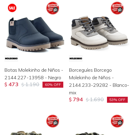
Botas Molekinho de Niños -
Borceguíes Borcego
2144.227-13958 - Negro
Molekinho de Niños -
473
1.190
$
$
2144.233-29282 - Blanco-
60
mix
794
1.690
$
$
53