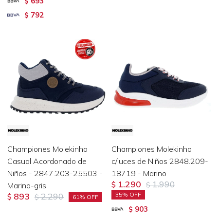
693
$
792
$
Championes Molekinho
Championes Molekinho
Casual Acordonado de
c/luces de Niños 2848.209-
Niños - 2847.203-25503 -
18719 - Marino
1.290
1.990
Marino-gris
$
$
893
2.290
35
$
$
61
903
$