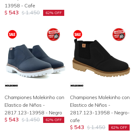
13958 - Cafe
543
1.450
$
$
62
Championes Molekinho con
Championes Molekinho con
Elastico de Niños -
Elastico de Niños -
2817.123-13958 - Negro
2817.123-13958 - Negro-
543
1.450
$
$
cafe
62
543
1.450
$
$
62