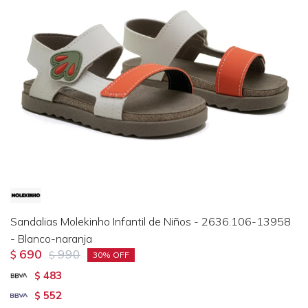
Sandalias Molekinho Infantil de Niños - 2636.106-13958
- Blanco-naranja
690
990
$
$
30
483
$
552
$