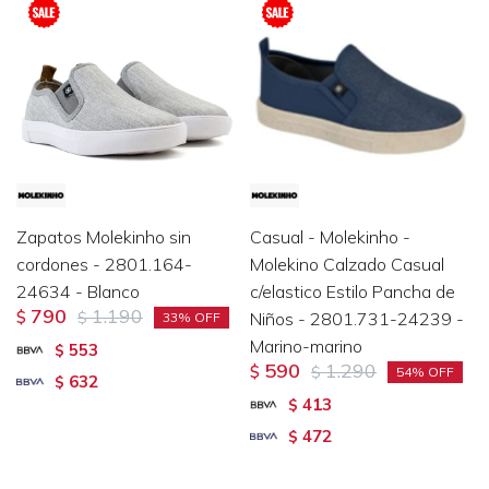
Zapatos Molekinho sin
Casual - Molekinho -
cordones - 2801.164-
Molekino Calzado Casual
24634 - Blanco
c/elastico Estilo Pancha de
790
1.190
$
$
Niños - 2801.731-24239 -
33
Marino-marino
553
$
590
1.290
$
$
54
632
$
413
$
472
$