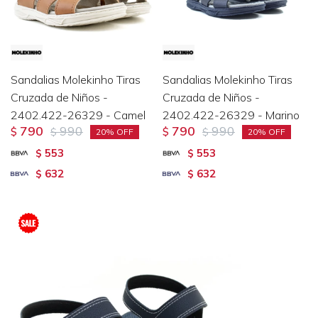
Sandalias Molekinho Tiras
Sandalias Molekinho Tiras
Cruzada de Niños -
Cruzada de Niños -
2402.422-26329 - Camel
2402.422-26329 - Marino
790
990
790
990
$
$
$
$
20
20
553
553
$
$
632
632
$
$