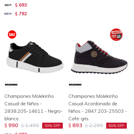
693
$
792
$
Championes Molekinho
Championes Molekinho
Casual de Niños -
Casual Acordonado de
2838.205-14611 - Negro-
Niños - 2847.203-25503 -
blanco
Cafe-gris
990
1.490
893
2.290
$
$
$
$
33
61