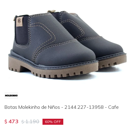
Botas Molekinho de Niños - 2144.227-13958 - Cafe
473
1.190
$
$
60