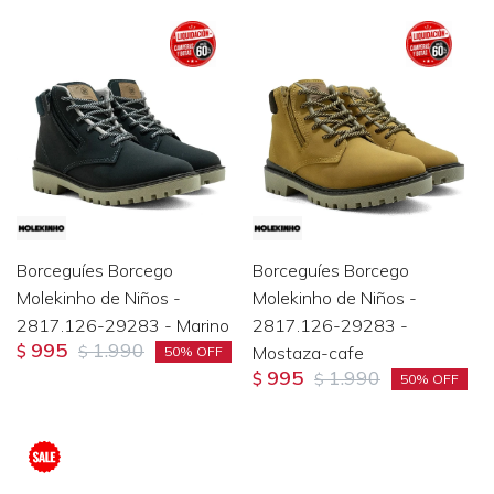
Borceguíes Borcego
Borceguíes Borcego
Molekinho de Niños -
Molekinho de Niños -
2817.126-29283 - Marino
2817.126-29283 -
995
1.990
$
$
Mostaza-cafe
50
995
1.990
$
$
50