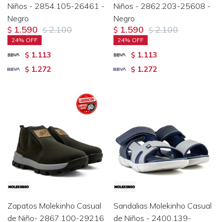
Niños - 2854.105-26461 -
Niños - 2862.203-25608 -
Negro
Negro
1.590
2.100
1.590
2.100
$
$
$
$
24
24
1.113
1.113
$
$
1.272
1.272
$
$
Zapatos Molekinho Casual
Sandalias Molekinho Casual
de Niño- 2867.100-29216
de Niños - 2400.139-