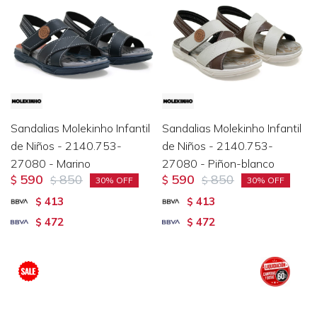
Sandalias Molekinho Infantil
Sandalias Molekinho Infantil
de Niños - 2140.753-
de Niños - 2140.753-
27080 - Marino
27080 - Piñon-blanco
590
850
590
850
$
$
$
$
30
30
413
413
$
$
472
472
$
$