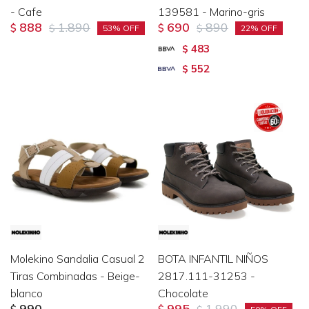
- Cafe
139581 - Marino-gris
888
1.890
690
890
$
$
$
$
53
22
483
$
552
$
Molekino Sandalia Casual 2
BOTA INFANTIL NIÑOS
Tiras Combinadas - Beige-
2817.111-31253 -
blanco
Chocolate
990
995
1.990