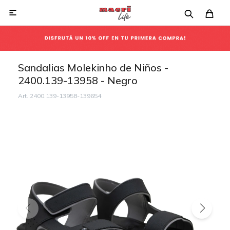

Sandalias Molekinho de Niños -
2400.139-13958 - Negro
2400.139-13958-139654