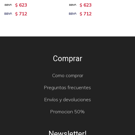
623
623
$
$
712
712
$
$
Comprar
Como comprar
Preguntas frecuentes
Envíos y devoluciones
Promocion 50%
Newsletter!