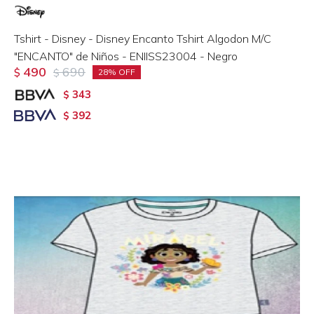
Tshirt - Disney - Disney Encanto Tshirt Algodon M/C
"ENCANTO" de Niños - ENIISS23004 - Negro
490
690
$
$
28
343
$
392
$