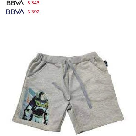
343
$
392
$