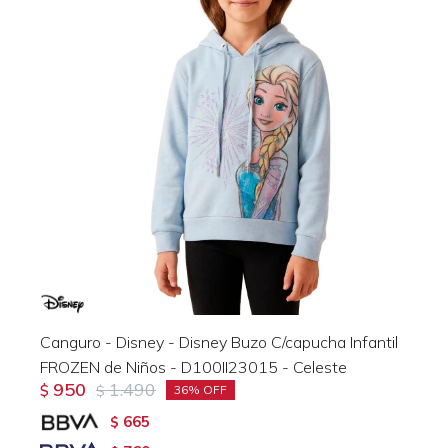
Canguro - Disney - Disney Buzo C/capucha Infantil
FROZEN de Niños - D100II23015 - Celeste
950
1.490
$
$
36
665
$