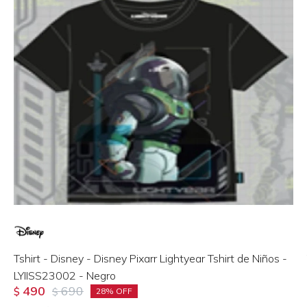
Tshirt - Disney - Disney Pixarr Lightyear Tshirt de Niños -
LYIISS23002 - Negro
490
690
$
$
28