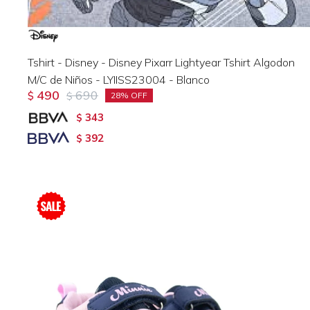
Tshirt - Disney - Disney Pixarr Lightyear Tshirt Algodon
M/C de Niños - LYIISS23004 - Blanco
490
690
$
$
28
343
$
392
$