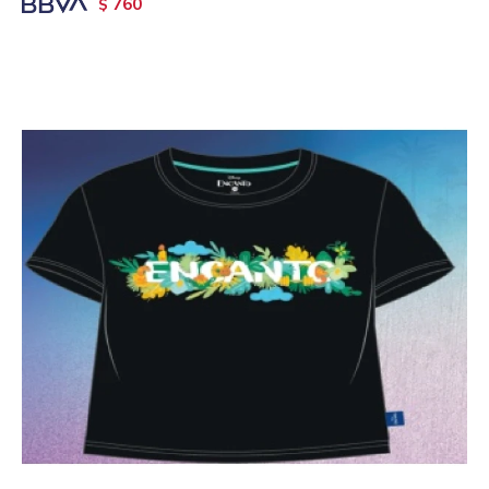
760
$