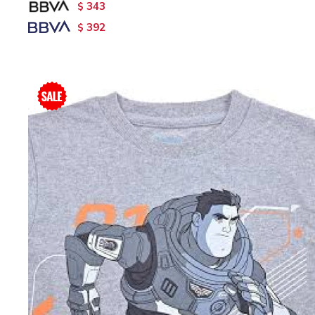
343
$
392
$