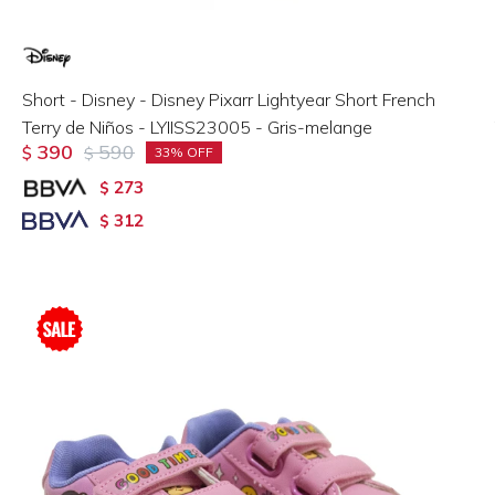
Short - Disney - Disney Pixarr Lightyear Short French
Terry de Niños - LYIISS23005 - Gris-melange
390
590
$
$
33
273
$
312
$