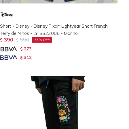
Short - Disney - Disney Pixarr Lightyear Short French
Terry de Niños - LYIISS23006 - Marino
390
590
$
$
33
273
$
312
$