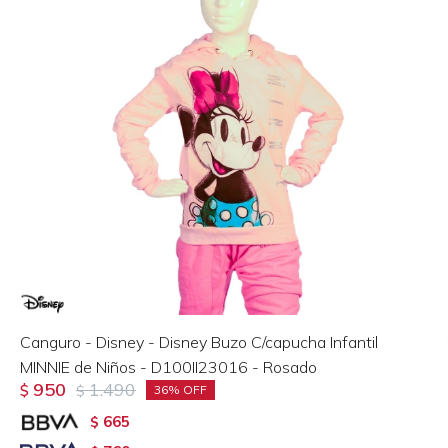
Canguro - Disney - Disney Buzo C/capucha Infantil
MINNIE de Niños - D100II23016 - Rosado
950
1.490
$
$
36
665
$