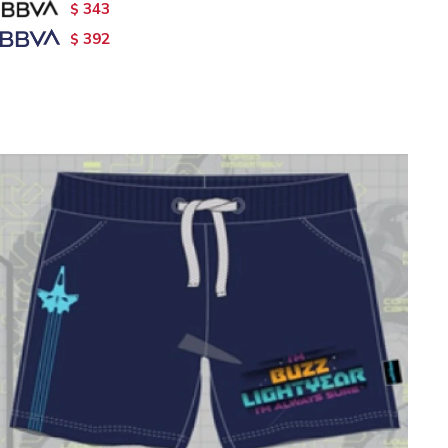
343
$
392
$