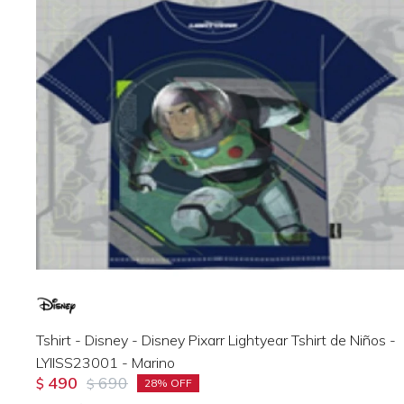
Tshirt - Disney - Disney Pixarr Lightyear Tshirt de Niños -
LYIISS23001 - Marino
490
690
$
$
28