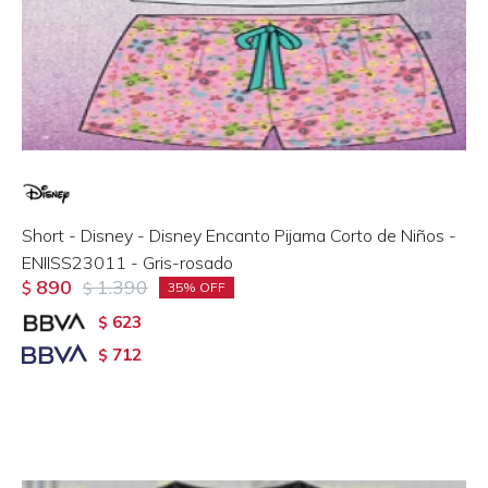
Short - Disney - Disney Encanto Pijama Corto de Niños -
ENIISS23011 - Gris-rosado
890
1.390
$
$
35
623
$
712
$