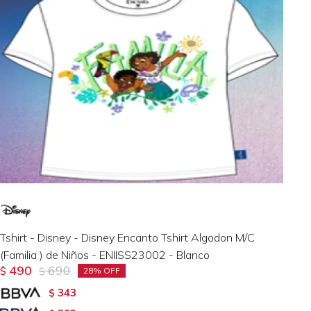
Tshirt - Disney - Disney Encanto Tshirt Algodon M/C
(Familia ) de Niños - ENIISS23002 - Blanco
490
690
$
$
28
343
$