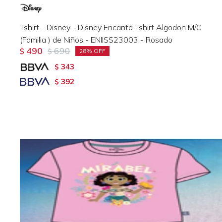
Tshirt - Disney - Disney Encanto Tshirt Algodon M/C
(Familia ) de Niños - ENIISS23003 - Rosado
490
690
$
$
28
343
$
392
$