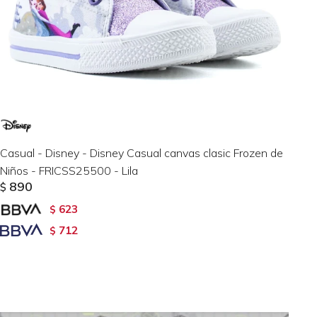
Casual - Disney - Disney Casual canvas clasic Frozen de
Niños - FRICSS25500 - Lila
890
$
623
$
712
$