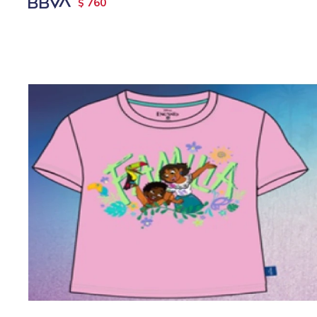
760
$