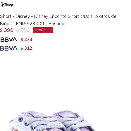
Short - Disney - Disney Encanto Short c/Bolsillo atras de
Niños - ENIISS23009 - Rosado
390
590
$
$
33
273
$
312
$