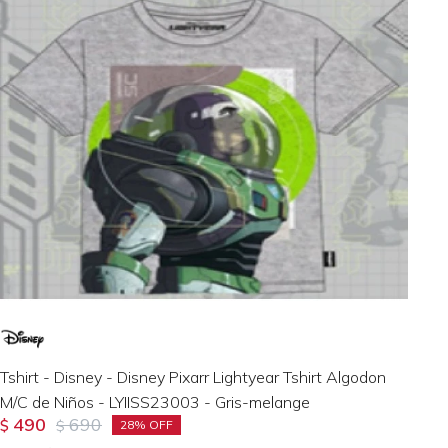
Tshirt - Disney - Disney Pixarr Lightyear Tshirt Algodon
M/C de Niños - LYIISS23003 - Gris-melange
490
690
$
$
28