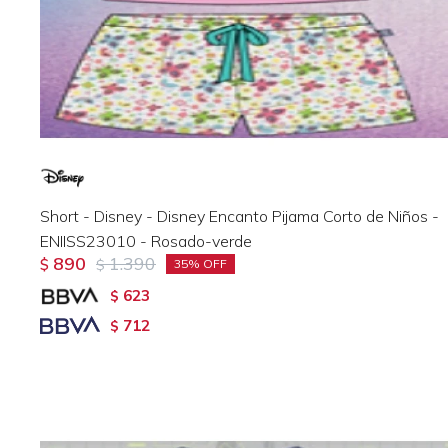
Short - Disney - Disney Encanto Pijama Corto de Niños -
ENIISS23010 - Rosado-verde
890
1.390
$
$
35
623
$
712
$