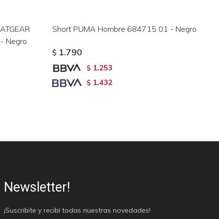
SATGEAR
Short PUMA Hombre 684715 01 - Negro
SH
- Negro
Ce
1.790
$
$
1.253
$
1.432
$
Newsletter!
¡Suscribite y recibí todas nuestras novedades!