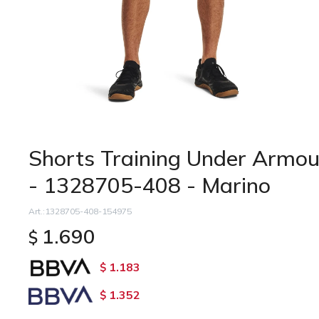
Shorts Training Under Armo
- 1328705-408 - Marino
1328705-408-154975
1.690
$
1.183
$
1.352
$