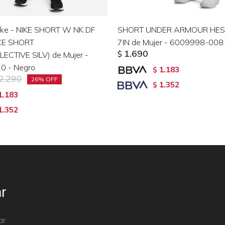
ike - NIKE SHORT W NK DF
SHORT UNDER ARMOUR HE
CE SHORT
7IN de Mujer - 6009998-008 
1.690
ECTIVE SILV) de Mujer -
$
0 - Negro
1.183
$
2.290
26
1.352
$
1.183
1.352
r
ar