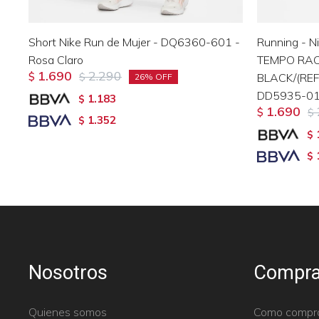
Short Nike Run de Mujer - DQ6360-601 -
Running - N
Rosa Claro
TEMPO RA
1.690
2.290
$
$
BLACK/(REFL
26
DD5935-01
1.183
$
1.690
$
$
1.352
$
$
$
Nosotros
Compra
Quienes somos
Como compr