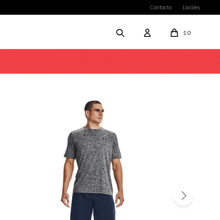
Contacto
Locales
0
$