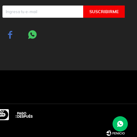
SUSCRIBIRME

