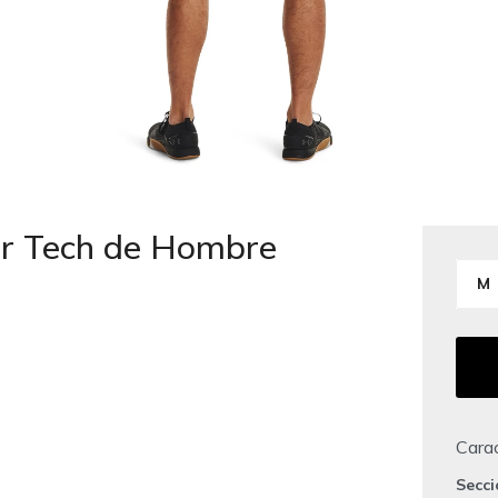
ur Tech de Hombre
M
Carac
Secc