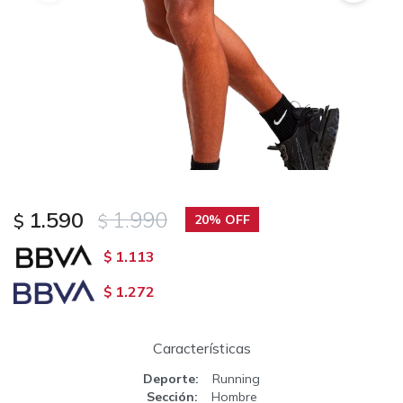
1.590
1.990
$
$
20
1.113
$
1.272
$
Características
Deporte
Running
Sección
Hombre