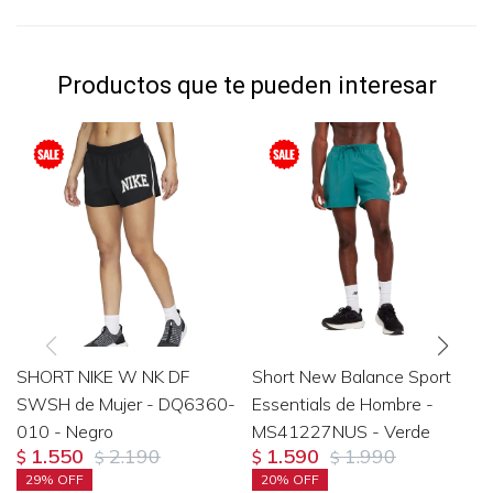
Productos que te pueden interesar
SHORT NIKE W NK DF
Short New Balance Sport
SWSH de Mujer - DQ6360-
Essentials de Hombre -
010 - Negro
MS41227NUS - Verde
1.550
2.190
1.590
1.990
$
$
$
$
29
20