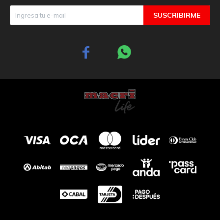
SUSCRIBIRME

