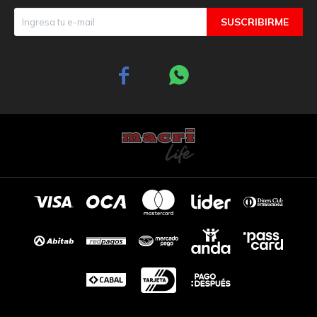
SUSCRIBIRME

