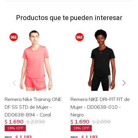
Productos que te pueden interesar
Remera Nike Training ONE
Remera NIKE DRI-FIT FIT de
DF SS STD de Mujer -
Mujer - DD0638-010 -
DD0638-894 - Coral
Negro
1.690
2.090
1.690
2.090
$
$
$
$
19
19
1.183
1.183
$
$