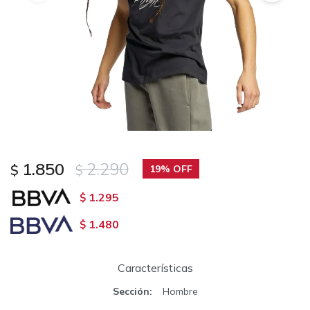
1.850
2.290
$
$
19
1.295
$
1.480
$
Características
Sección
Hombre