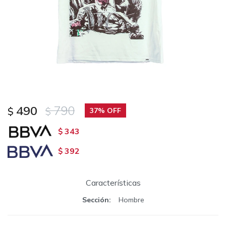
490
790
$
$
37
343
$
392
$
Características
Sección
Hombre