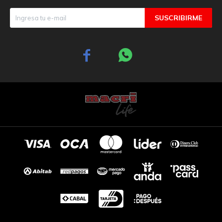
SUSCRIBIRME

