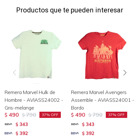
Productos que te pueden interesar
Remera Marvel Hulk de
Remera Marvel Avengers
Hombre - AVIASS24002 -
Assemble - AVIASS24001 -
Gris-melange
Bordo
490
790
490
790
$
$
$
$
37
37
343
343
$
$
392
392
$
$