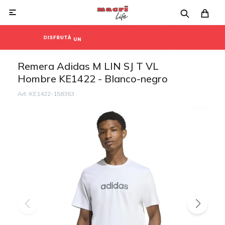

Remera Adidas M LIN SJ T VL
Hombre KE1422 - Blanco-negro
KE1422-158363