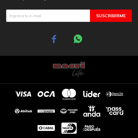
SUSCRIBIRME

