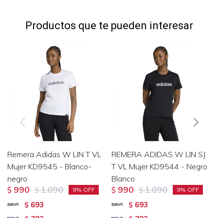
Productos que te pueden interesar
Remera Adidas W LIN T VL
REMERA ADIDAS W LIN SJ
Mujer KD9545 - Blanco-
T VL Mujer KD9544 - Negro
negro
Blanco
990
1.090
990
1.090
$
$
$
$
9
9
693
693
$
$