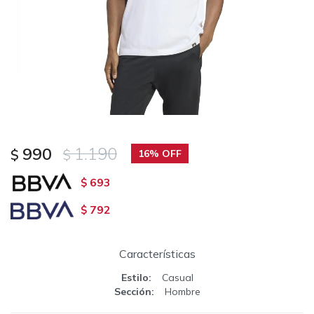
990
1.190
$
$
16
693
$
792
$
Características
Estilo
Casual
Sección
Hombre