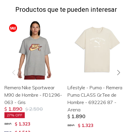
Productos que te pueden interesar
Remera Nike Sportwear
Lifestyle - Puma - Remera
M90 de Hombre - FD1296-
Puma CLASS Gr.Tee de
063 - Gris
Hombre - 692226 87 -
1.890
2.590
$
$
Arena
27
1.890
$
1.323
$
1.323
$