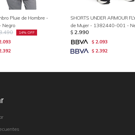
bro Pluie de Hombre -
SHORTS UNDER ARMOUR FLY 
 Negro
de Mujer - 1382440-001 - N
3.490
2.990
$
14
2.093
2.093
$
2.392
2.392
$
r
ar
recuentes