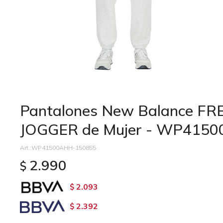
Pantalones New Balance F
JOGGER de Mujer - WP4150
WP41500AHH-150855
2.990
$
2.093
$
2.392
$