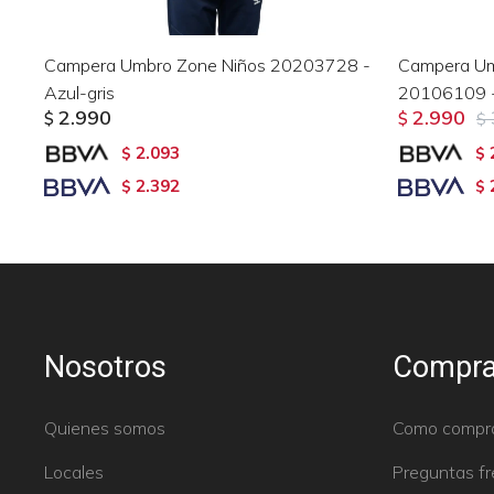
Campera Umbro Zone Niños 20203728 -
Campera Um
Azul-gris
20106109 -
2.990
2.990
$
$
$
2.093
$
$
2.392
$
$
Nosotros
Compra
Quienes somos
Como compr
Locales
Preguntas f