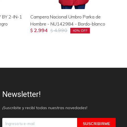
BY 2-IN-1
Campera Nacional Umbro Parka de
Pa
egro
Hombre - NU142984 - Bordo-blanco
IL
2.994
4.990
$
$
$
40
Newsletter!
¡Suscribite y recibí todas nuestras novedades!
SUSCRIBIRME