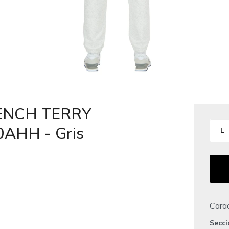
RENCH TERRY
0AHH - Gris
L
Carac
Secc