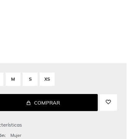
M
S
XS
COMPRAR
terísticas
ión
Mujer