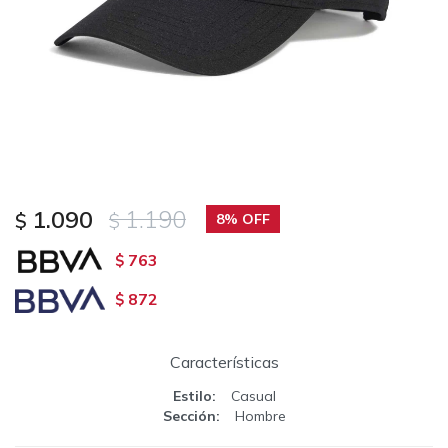
1.090
1.190
$
$
8
763
$
872
$
Características
Estilo
Casual
Sección
Hombre