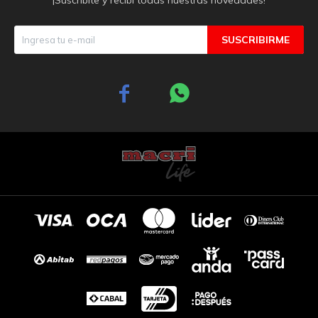
SUSCRIBIRME

