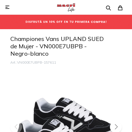

Championes Vans UPLAND SUED
de Mujer - VN000E7UBPB -
Negro-blanco
VN000E7UBPB-157611