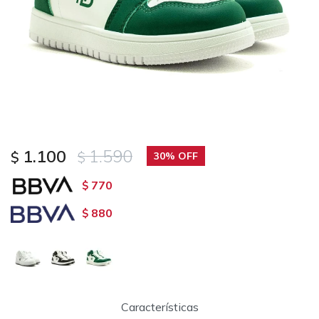
1.100
1.590
$
$
30
770
$
880
$
Características