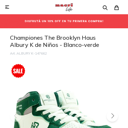

Championes The Brooklyn Haus
Albury K de Niños - Blanco-verde
ALBURY K-147662