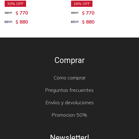
30
26
770
770
$
$
880
880
$
$
Comprar
Como comprar
Preguntas frecuentes
Envíos y devoluciones
Promocion 50%
Newsletter!