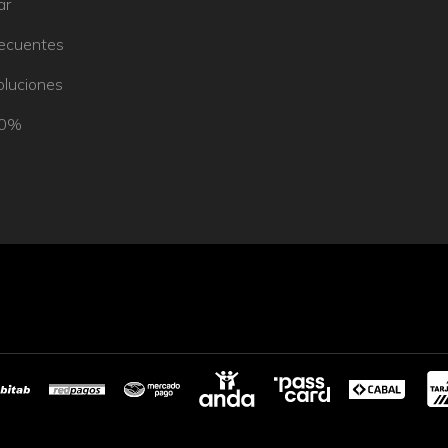
ar
recuentes
oluciones
50%