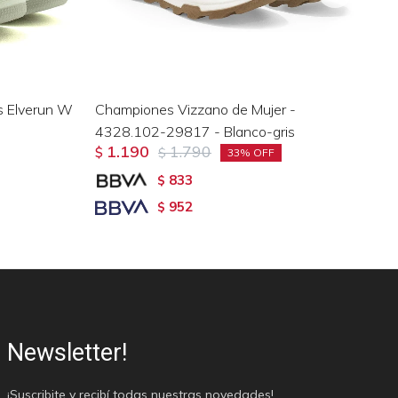
s Elverun W
Championes Vizzano de Mujer -
Ch
4328.102-29817 - Blanco-gris
de
1.190
1.790
$
$
$
33
833
$
952
$
Newsletter!
¡Suscribite y recibí todas nuestras novedades!