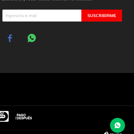
SUSCRIBIRME

