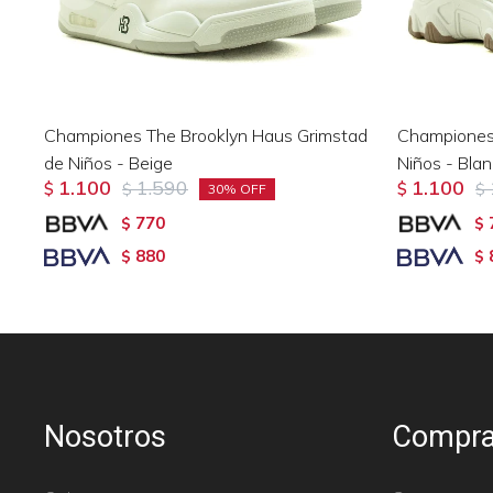
Championes The Brooklyn Haus Grimstad
Championes 
de Niños - Beige
Niños - Bla
1.100
1.590
1.100
$
$
$
$
30
770
$
$
880
$
$
Nosotros
Compra