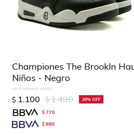
Championes The Brookln Hau
Niños - Negro
ELVERUN K-147677
1.100
1.490
$
$
26
770
$
880
$