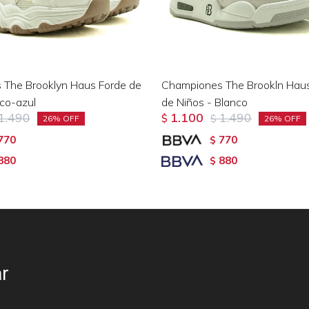
The Brooklyn Haus Forde de
Championes The Brookln Hau
nco-azul
de Niños - Blanco
1.490
1.100
1.490
$
$
26
26
770
770
$
880
880
$
r