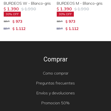
BURDEOS W - Blanco-gris
BURDEOS M - Blanco-gris
1.390
1.990
1.390
1.990
$
$
$
$
30
30
973
973
$
$
1.112
1.112
$
$
Comprar
Como comprar
Preguntas frecuentes
Envíos y devoluciones
Promocion 50%