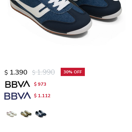
1.390
1.990
$
$
30
973
$
1.112
$