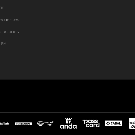
ar
recuentes
oluciones
50%