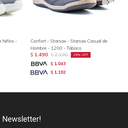
 Niños -
Confort - Starsax - Starsax Casual de
Ch
Hombre - 1200 - Tabaco
20
1.490
2.100
$
$
$
29
1.043
$
1.192
$
Newsletter!