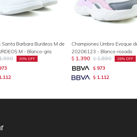
 Santa Barbara Burdeos M de
Championes Umbro Evoque de
URDEOS M - Blanco-gris
20206123 - Blanco-rosado
1.990
1.390
1.890
$
$
30
26
973
973
$
1.112
1.112
$
r