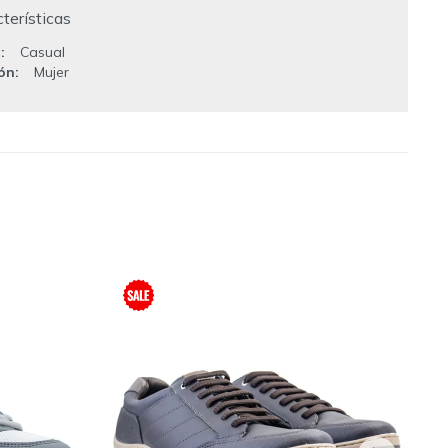
terísticas
o
Casual
ión
Mujer