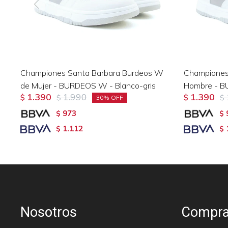
Championes Santa Barbara Burdeos W
Championes
de Mujer - BURDEOS W - Blanco-gris
Hombre - B
1.390
1.990
1.390
$
$
$
$
30
973
$
$
1.112
$
$
Nosotros
Compra