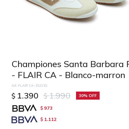
Championes Santa Barbara 
- FLAIR CA - Blanco-marron
FLAIR CA-152215
1.390
1.990
$
$
30
973
$
1.112
$