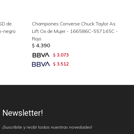
SD de
Championes Converse Chuck Taylor As
Ch
o-negro
Lift Ox de Mujer - 166586C-557145C -
- 
Rojo
$
4.390
$
3.073
$
3.512
$
Newsletter!
¡Suscribite y recibí todas nuestras novedades!