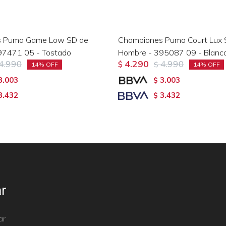
s Puma Game Low SD de
Championes Puma Court Lux 
97471 05 - Tostado
Hombre - 395087 09 - Blanc
4.990
4.290
4.990
$
$
14
14
3.003
3.003
$
3.432
3.432
$
r
ar