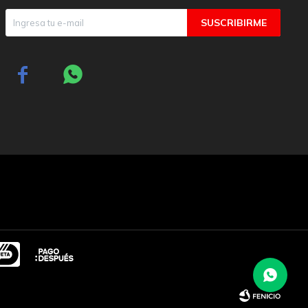
SUSCRIBIRME

