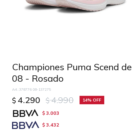
Championes Puma Scend de
08 - Rosado
378776 08-137275
4.290
4.990
$
$
14
3.003
$
3.432
$