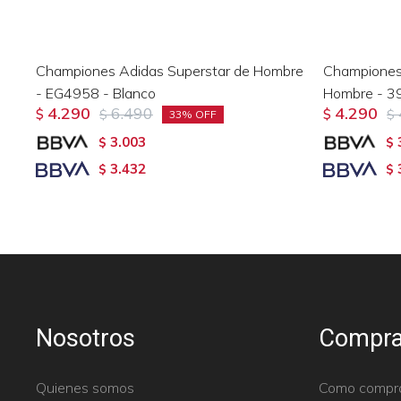
Championes Adidas Superstar de Hombre
Champione
- EG4958 - Blanco
Hombre - 3
4.290
6.490
4.290
$
$
$
$
33
3.003
$
$
3.432
$
$
Nosotros
Compra
Quienes somos
Como compr