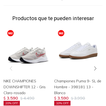
Productos que te pueden interesar
NIKE CHAMPIONES
Championes Puma 9- SL de
DOWNSHIFTER 12 - Gris
Hombre - 398181 13 -
Claro-rosado
Blanco
3.590
4.490
3.590
3.990
$
$
$
$
20
10