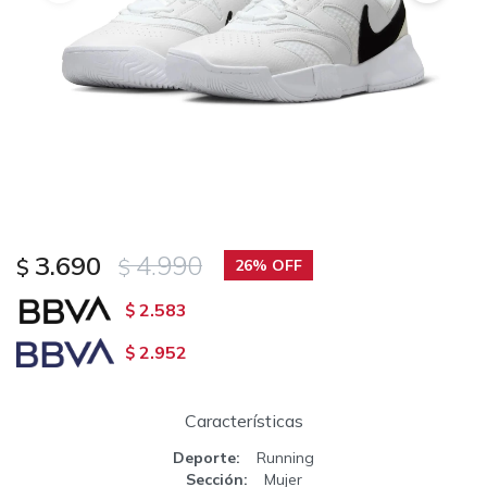
3.690
4.990
$
$
26
2.583
$
2.952
$
Características
Deporte
Running
Sección
Mujer