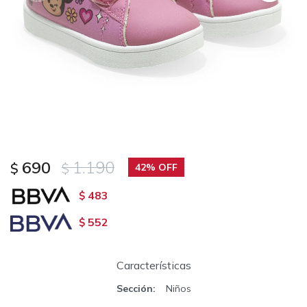
690
1.190
$
$
42
483
$
552
$
Características
Sección
Niños