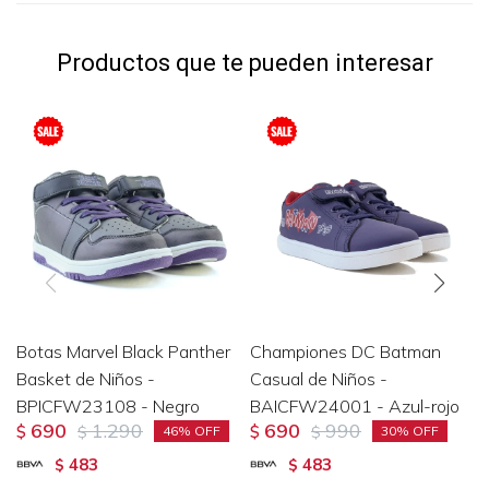
Productos que te pueden interesar
Botas Marvel Black Panther
Championes DC Batman
Basket de Niños -
Casual de Niños -
BPICFW23108 - Negro
BAICFW24001 - Azul-rojo
690
1.290
690
990
$
$
$
$
46
30
483
483
$
$