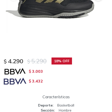
4.290
5.290
$
$
18
3.003
$
3.432
$
Características
Deporte
Basketball
Sección
Hombre