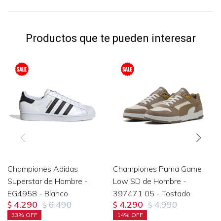
Productos que te pueden interesar
Championes Adidas
Championes Puma Game
Superstar de Hombre -
Low SD de Hombre -
EG4958 - Blanco
397471 05 - Tostado
4.290
6.490
4.290
4.990
$
$
$
$
33
14