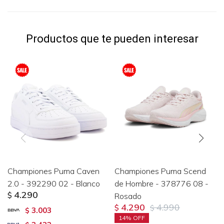
Productos que te pueden interesar
Championes Puma Caven
Championes Puma Scend
2.0 - 392290 02 - Blanco
de Hombre - 378776 08 -
4.290
$
Rosado
4.290
4.990
$
$
3.003
$
14