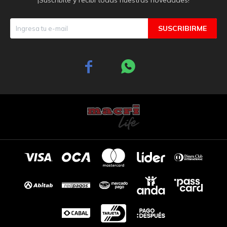
SUSCRIBIRME

