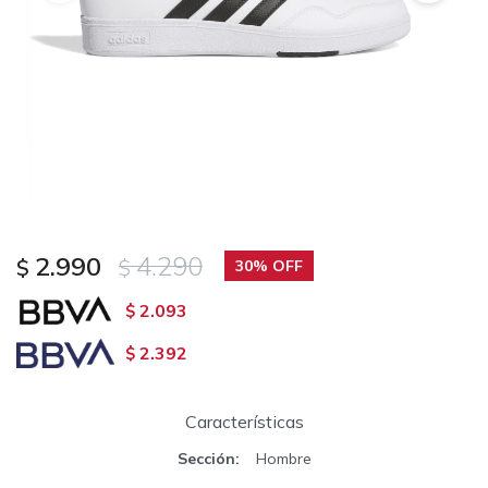
2.990
4.290
$
$
30
2.093
$
2.392
$
Características
Sección
Hombre