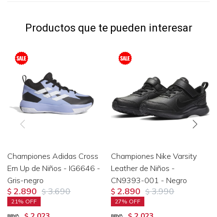
Productos que te pueden interesar
Championes Adidas Cross
Championes Nike Varsity
Em Up de Niños - IG6646 -
Leather de Niños -
Gris-negro
CN9393-001 - Negro
2.890
3.690
2.890
3.990
$
$
$
$
21
27
2.023
2.023
$
$