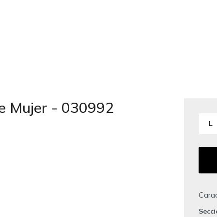
de Mujer - 030992
L
Carac
Secc