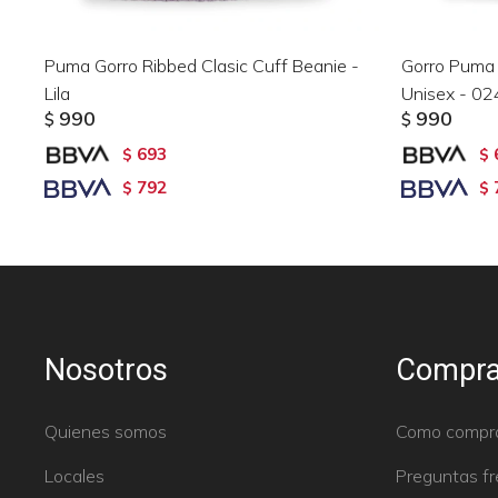
Puma Gorro Ribbed Clasic Cuff Beanie -
Gorro Puma 
Lila
Unisex - 02
990
990
$
$
693
$
$
792
$
$
Nosotros
Compra
Quienes somos
Como compr
Locales
Preguntas f