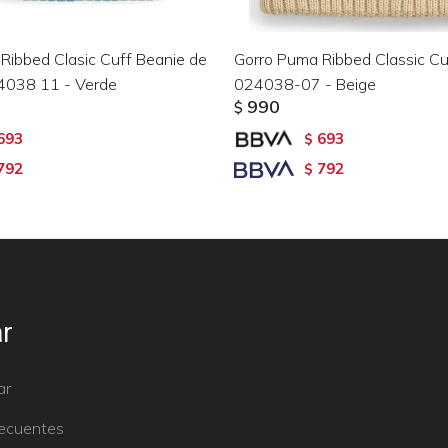
Ribbed Clasic Cuff Beanie de
Gorro Puma Ribbed Classic Cu
4038 11 - Verde
024038-07 - Beige
990
$
693
693
$
792
792
$
r
ar
recuentes