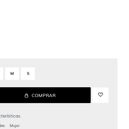
M
S
COMPRAR
terísticas
ión
Mujer