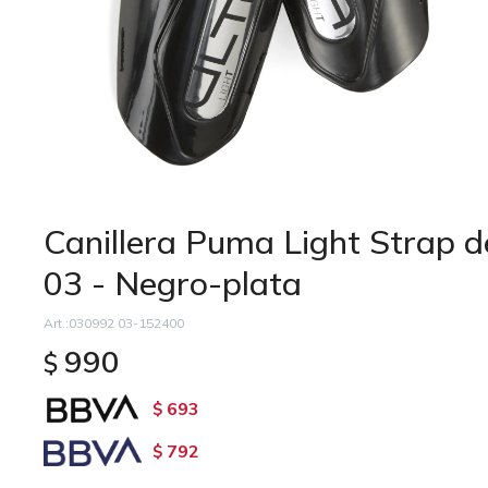
Canillera Puma Light Strap 
03 - Negro-plata
030992 03-152400
990
$
693
$
792
$