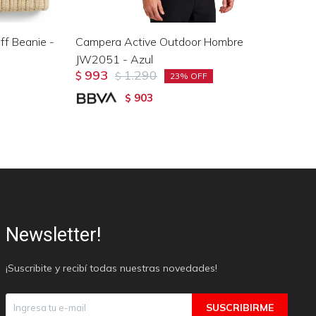
ff Beanie -
Campera Active Outdoor Hombre
To
JW2051 - Azul
993
1.290
$
$
$
23
903
$
Newsletter!
¡Suscribite y recibí todas nuestras novedades!
SUSCRIBIRME