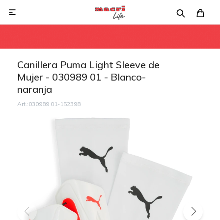

Canillera Puma Light Sleeve de
Mujer - 030989 01 - Blanco-
naranja
030989 01-152398