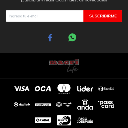
SUSCRIBIRME

