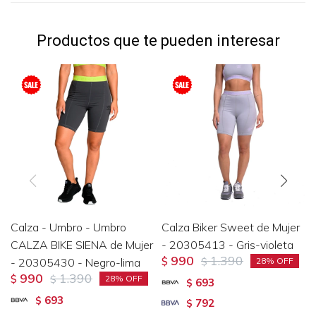
Productos que te pueden interesar
Calza - Umbro - Umbro
Calza Biker Sweet de Mujer
CALZA BIKE SIENA de Mujer
- 20305413 - Gris-violeta
990
1.390
- 20305430 - Negro-lima
$
$
28
990
1.390
$
$
28
693
$
693
$
792
$