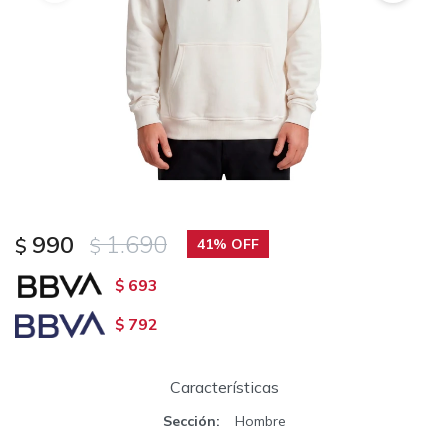
990
1.690
$
$
41
693
$
792
$
Características
Sección
Hombre