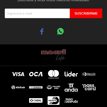
SUSCRIBIRME

