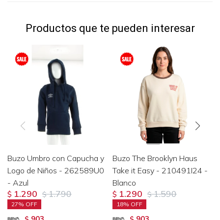
Productos que te pueden interesar
Buzo Umbro con Capucha y
Buzo The Brooklyn Haus
Logo de Niños - 262589U0
Take it Easy - 210491I24 -
- Azul
Blanco
1.290
1.790
1.290
1.590
$
$
$
$
27
18
903
903
$
$