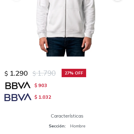
1.290
1.790
$
$
27
903
$
1.032
$
Características
Sección
Hombre