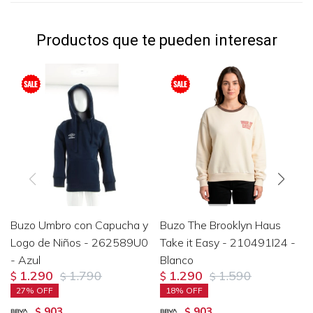
Productos que te pueden interesar
Buzo Umbro con Capucha y
Buzo The Brooklyn Haus
Logo de Niños - 262589U0
Take it Easy - 210491I24 -
- Azul
Blanco
1.290
1.790
1.290
1.590
$
$
$
$
27
18
903
903
$
$