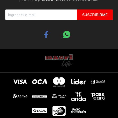
SUSCRIBIRME

