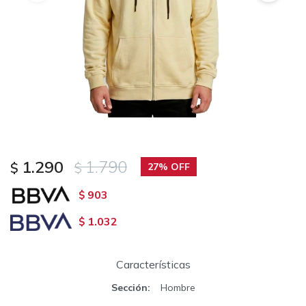
1.290
1.790
$
$
27
903
$
1.032
$
Características
Sección
Hombre