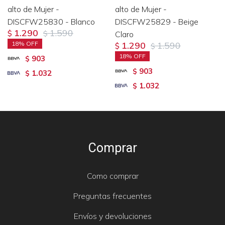
alto de Mujer -
alto de Mujer -
DISCFW25830 - Blanco
DISCFW25829 - Beige
1.290
1.590
$
$
Claro
18
1.290
1.590
$
$
18
903
$
903
$
1.032
$
1.032
$
Comprar
Como comprar
Preguntas frecuentes
Envíos y devoluciones