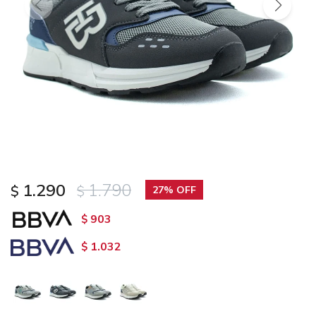
1.290
1.790
$
$
27
903
$
1.032
$