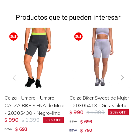
Productos que te pueden interesar
Calza - Umbro - Umbro
Calza Biker Sweet de Mujer
CALZA BIKE SIENA de Mujer
- 20305413 - Gris-violeta
990
1.390
- 20305430 - Negro-lima
$
$
28
990
1.390
$
$
28
693
$
693
$
792
$