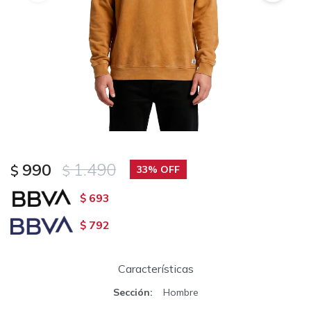
990
1.490
$
$
33
693
$
792
$
Características
Sección
Hombre