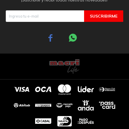
SUSCRIBIRME

