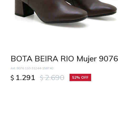
BOTA BEIRA RIO Mujer 9076
9076.110-31244-158740
1.291
2.690
$
$
52