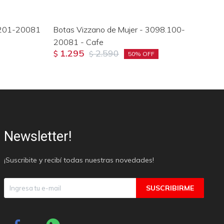
.201-20081
Botas Vizzano de Mujer - 3098.100-
Bo
20081 - Cafe
Ca
1.295
2.590
$
$
$
50
Newsletter!
¡Suscribite y recibí todas nuestras novedades!
SUSCRIBIRME