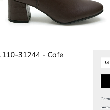
.110-31244 - Cafe
34
Carac
Secc