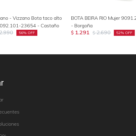
zano - Vizzano Bota taco alto
BOTA BEIRA RIO Mujer 9091
 3092.101-23654 - Castaño
- Borgoña
2.990
1.291
2.690
$
$
56
52
r
ar
recuentes
oluciones