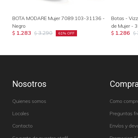
BOTA MODARE Mujer 7089.103-31136 -
Botas - Viz
Negro
de Mujer -
1.283
3.290
1.286
$
$
$
$
61
Nosotros
Compra
Quienes somos
Como compr
Locales
Preguntas f
Contacto
Envíos y dev