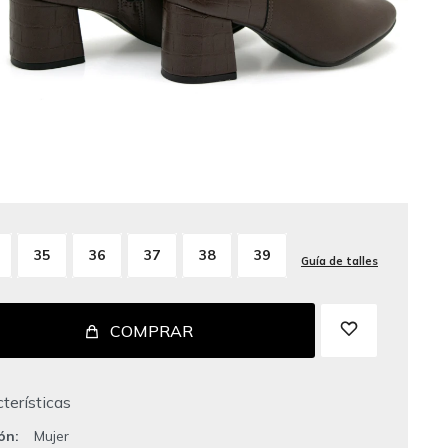
35
36
37
38
39
Guía de talles
COMPRAR
terísticas
ión
Mujer